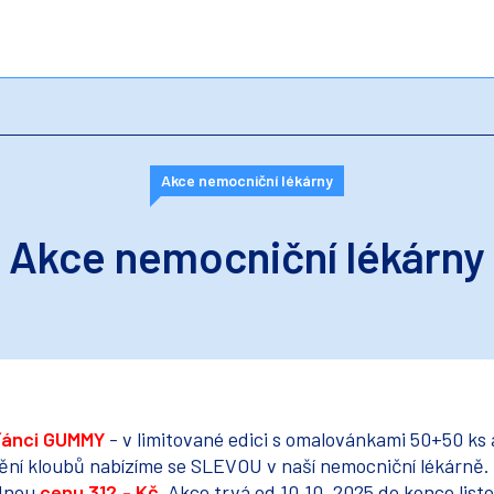
Akce nemocniční lékárny
Akce nemocniční lékárny
ťánci GUMMY
- v limitované edici s omalovánkami 50+50 ks
ní kloubů nabízíme se SLEVOU v naší nemocniční lékárně.
odnou
cenu 312,- Kč.
Akce trvá od 10.10. 2025 do konce lis