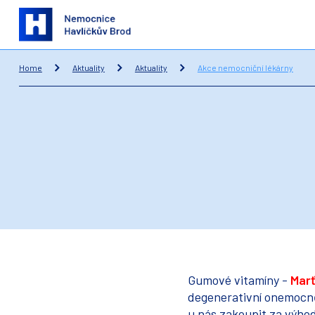
Home
Aktuality
Aktuality
Akce nemocniční lékárny
Gumové vitamíny -
Mar
degenerativní onemocně
u nás zakoupit za výh