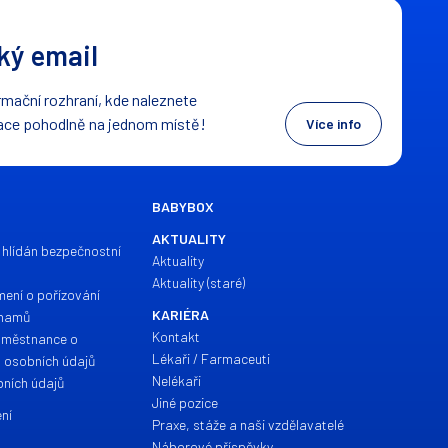
ý email
mační rozhraní, kde naleznete
ace pohodlně na jednom místě!
Více info
BABYBOX
AKTUALITY
 hlídán bezpečnostní
Aktuality
Aktuality (staré)
mení o pořízování
KARIÉRA
znamů
Kontakt
aměstnance o
Lékaři / Farmaceuti
h osobních údajů
Nelékaři
ních údajů
Jiné pozice
ní
Praxe, stáže a naši vzdělavatelé
Náborové příspěvky