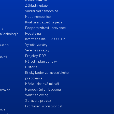
Základní údaje
Vnitřní řád nemocnice
Mapa nemocnice
a
Kvalita a bezpečná péče
Podpora zdraví - prevence
íny
Podatelna
ční onkologie
Informace dle 106/1999 Sb.
Výroční zprávy
ratoří
Veřejné zakázky
Projekty IROP
gické
Národní plán obnovy
Historie
Etický kodex zdravotnického
pracovníka
Média - tisková mluvčí
Nemocniční ombudsman
ravování
Whistleblowing
Správa a provoz
Prohlášení o přístupnosti
nice