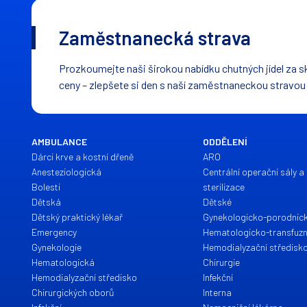
Zaměstnanecká strava
Prozkoumejte naši širokou nabídku chutných jídel za s
ceny – zlepšete si den s naší zaměstnaneckou stravou
AMBULANCE
ODDĚLENÍ
Dárci krve a kostní dřeně
ARO
Anesteziologická
Centrální operační sály a 
Bolesti
sterilizace
Dětská
Dětské
Dětský praktický lékař
Gynekologicko-porodnic
Emergency
Hematologicko-transfuzn
Gynekologie
Hemodialyzační středisk
Hematologická
Chirurgie
Hemodialyzační středisko
Infekční
Chirurgických oborů
Interna