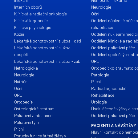
Infekční
Nemocniční lékárna
Interních oborů
Neurologie
Klinická a radiační onkologie
Oční
Klinická logopedie
Oddělení následné péče 
Klinické psychologie
rehabilitace
Kožní
Oddělení nukleární medic
Lékařská pohotovostní služba - děti
Oddělení klinické a radia
Lékařská pohotovostní služba -
Oddělení paliativní péče
dospělí
Oddělení společných labo
Lékařská pohotovostní služba - zubní
ORL
Nefrologická
Ortopedicko-traumatolo
Neurologie
Patologie
Nutriční
Plicní
Oční
Radiodiagnostické
ORL
Rehabilitace
Ortopedie
Urologie
Osteologické centrum
Úsek léčebné výživy a st
Paliativní ambulance
Oddělení paliativní péče
Paliativní tým
PACIENTI A NÁVŠTĚVY
Plicní
Hlavní kontakt do nemoc
Poruchy funkce štítné žlázy v