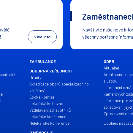
Zaměstnaneck
kvělé
Navštivte naše nové infor
!
všechny potřebné inform
Více info
EAMBULANCE
GDPR
Aktuálně
ODBORNÁ VEŘEJNOST
centrální
Areál nemocnice
Granty
službou
Akreditace oborů specializačního
Informační ozná
vzdělávání
ké
kamerových zá
Etická komise
í
Informace pro z
Lékařská knihovna
o
zpracování jejic
Vzdělávání zdravotníků
Zpracování osob
Lékařské konference
Nelékařské konference
Cookies nastave
O NEMOCNICI