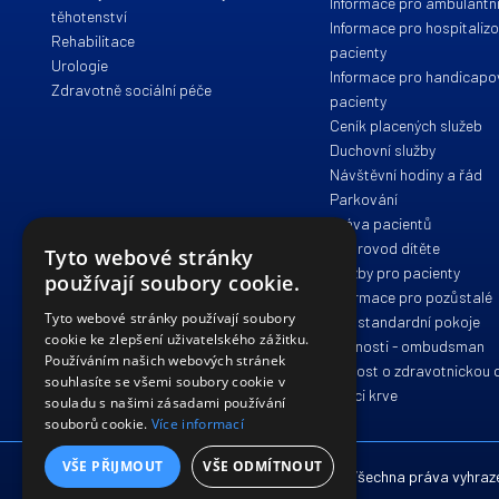
Informace pro ambulantní
těhotenství
Informace pro hospitaliz
Rehabilitace
pacienty
Urologie
Informace pro handicap
Zdravotně sociální péče
pacienty
Ceník placených služeb
Duchovní služby
Návštěvní hodiny a řád
Parkování
Práva pacientů
Doprovod dítěte
Tyto webové stránky
Služby pro pacienty
používají soubory cookie.
Informace pro pozůstalé
Tyto webové stránky používají soubory
Nadstandardní pokoje
cookie ke zlepšení uživatelského zážitku.
Stížnosti - ombudsman
Používáním našich webových stránek
Žádost o zdravotnickou
souhlasíte se všemi soubory cookie v
Dárci krve
souladu s našimi zásadami používání
souborů cookie.
Více informací
VŠE PŘIJMOUT
VŠE ODMÍTNOUT
© 2012 - 2026 Nemocnice Havlíčkův Brod. Všechna práva vyhraz