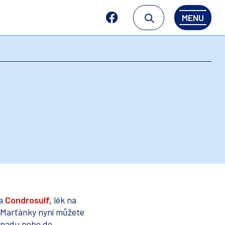
MENU
 a
Condrosulf,
lék na
 Marťánky nyní můžete
topadu nebo do