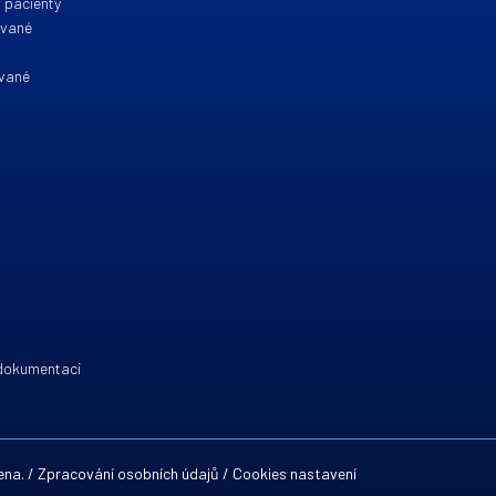
 pacienty
ované
ované
 dokumentaci
ena. /
Zpracování osobních údajů
/
Cookies nastavení