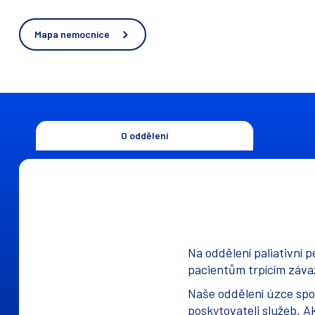
Mapa nemocnice
O oddělení
Na oddělení paliativní
pacientům trpícím závaž
Naše oddělení úzce spol
poskytovateli služeb. A