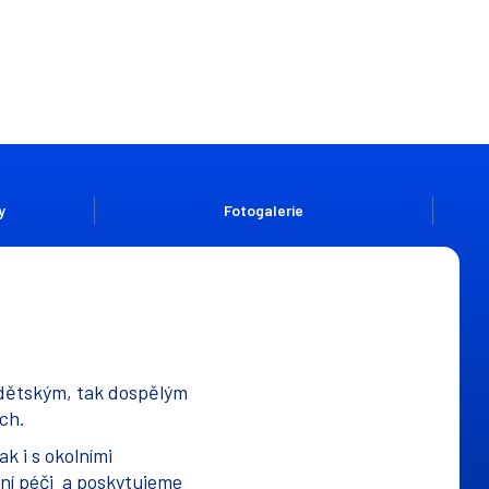
y
Fotogalerie
 dětským, tak dospělým
ch.
k i s okolními
tní péči a poskytujeme