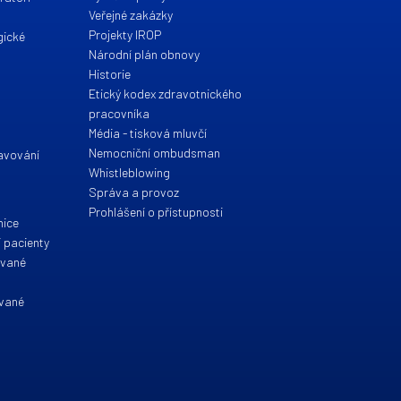
Veřejné zakázky
Projekty IROP
gické
Národní plán obnovy
Historie
Etický kodex zdravotnického
pracovníka
Média - tisková mluvčí
Nemocniční ombudsman
ravování
Whistleblowing
Správa a provoz
Prohlášení o přístupnosti
nice
 pacienty
ované
ované