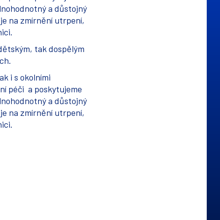
plnohodnotný a důstojný
e na zmírnění utrpení,
ici.
 dětským, tak dospělým
ch.
k i s okolními
tní péči a poskytujeme
plnohodnotný a důstojný
e na zmírnění utrpení,
ici.