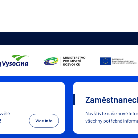
Zaměstnaneck
kvělé
Navštivte naše nové infor
!
všechny potřebné inform
Více info