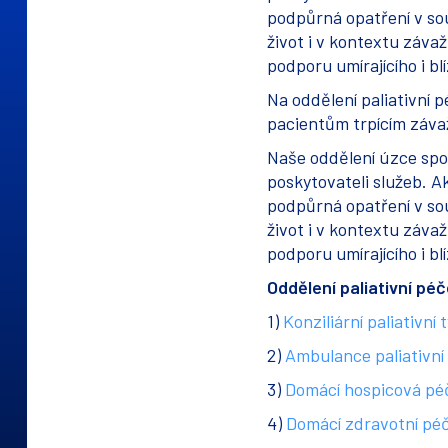
podpůrná opatření v so
život i v kontextu záva
podporu umírajícího i bl
Na oddělení paliativní
pacientům trpícím závaž
Naše oddělení úzce spol
poskytovateli služeb. A
podpůrná opatření v so
život i v kontextu záva
podporu umírajícího i bl
Oddělení paliativní pé
1)
Konziliární paliativní 
2)
Ambulance paliativní
3)
Domácí hospicová péč
4)
Domácí zdravotní péč