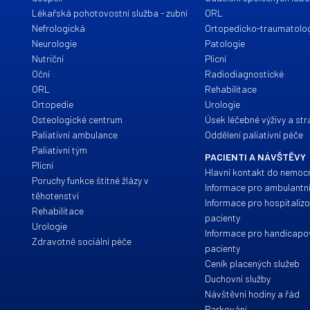
Lékařská pohotovostní služba - zubní
ORL
Nefrologická
Ortopedicko-traumatolo
Neurologie
Patologie
Nutriční
Plicní
Oční
Radiodiagnostické
ORL
Rehabilitace
Ortopedie
Urologie
Osteologické centrum
Úsek léčebné výživy a st
Paliativní ambulance
Oddělení paliativní péče
Paliativní tým
PACIENTI A NÁVŠTĚVY
Plicní
Hlavní kontakt do nemoc
Poruchy funkce štítné žlázy v
Informace pro ambulantní
těhotenství
Informace pro hospitaliz
Rehabilitace
pacienty
Urologie
Informace pro handicap
Zdravotně sociální péče
pacienty
Ceník placených služeb
Duchovní služby
Návštěvní hodiny a řád
Parkování