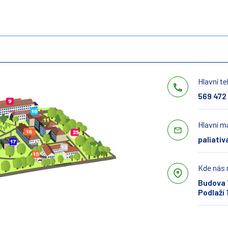
Hlavní te
569 472
Hlavní ma
paliati
Kde nás 
Budova 
Podlaží 