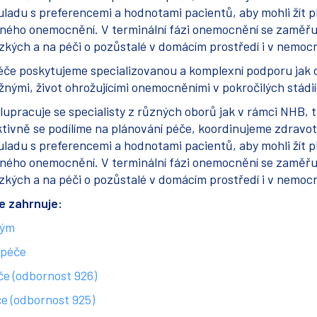
uladu s preferencemi a hodnotami pacientů, aby mohli žít 
žného onemocnění. V terminální fázi onemocnění se zaměřuj
ízkých a na péči o pozůstalé v domácím prostředí i v nemocn
 péče poskytujeme specializovanou a komplexní podporu jak
nými, život ohrožujícími onemocněními v pokročilých stádií
upracuje se specialisty z různých oborů jak v rámci NHB, ta
ktivně se podílíme na plánování péče, koordinujeme zdravo
uladu s preferencemi a hodnotami pacientů, aby mohli žít 
žného onemocnění. V terminální fázi onemocnění se zaměřuj
ízkých a na péči o pozůstalé v domácím prostředí i v nemocn
če zahrnuje:
tým
 péče
e (odbornost 926)
e (odbornost 925)