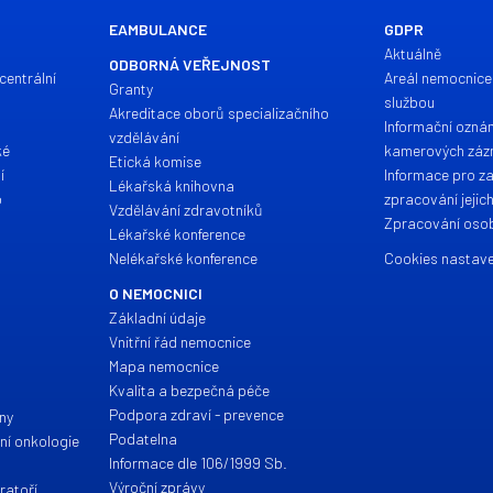
EAMBULANCE
GDPR
Aktuálně
ODBORNÁ VEŘEJNOST
centrální
Areál nemocnice
Granty
službou
Akreditace oborů specializačního
Informační ozná
vzdělávání
ké
kamerových zá
Etická komise
í
Informace pro z
Lékařská knihovna
o
zpracování jejic
Vzdělávání zdravotníků
Zpracování osob
Lékařské konference
Nelékařské konference
Cookies nastave
O NEMOCNICI
Základní údaje
Vnitřní řád nemocnice
Mapa nemocnice
a
Kvalita a bezpečná péče
Podpora zdraví - prevence
íny
Podatelna
ční onkologie
Informace dle 106/1999 Sb.
Výroční zprávy
ratoří