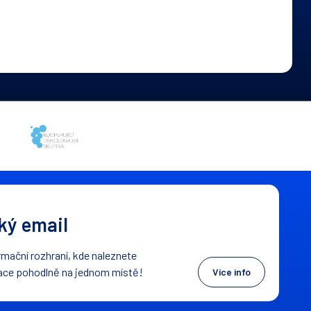
ý email
mační rozhraní, kde naleznete
ace pohodlně na jednom místě!
Více info