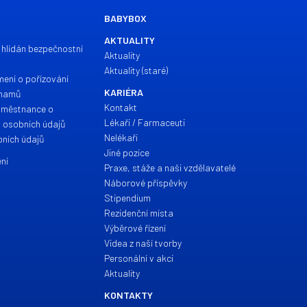
BABYBOX
AKTUALITY
 hlídán bezpečnostní
Aktuality
Aktuality (staré)
mení o pořízování
KARIÉRA
znamů
Kontakt
aměstnance o
Lékaři / Farmaceuti
h osobních údajů
Nelékaři
ních údajů
Jiné pozice
ní
Praxe, stáže a naši vzdělavatelé
Náborové příspěvky
Stipendium
Rezidenční místa
Výběrové řízení
Videa z naší tvorby
Personální v akci
Aktuality
KONTAKTY