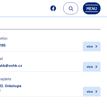
MENU
lefon
 195
více
il
vahb@onhb.cz
více
najdete
12. Onkologie
1
více