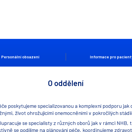
Personální obsazení
Informace pro pacient
O oddělení
 péče poskytujeme specializovanou a komplexní podporu jak
nými, život ohrožujícími onemocněními v pokročilých stádií
upracuje se specialisty z různých oborů jak v rámci NHB, ta
ktivně se podílíme na plánování péče, koordinujeme zdravo