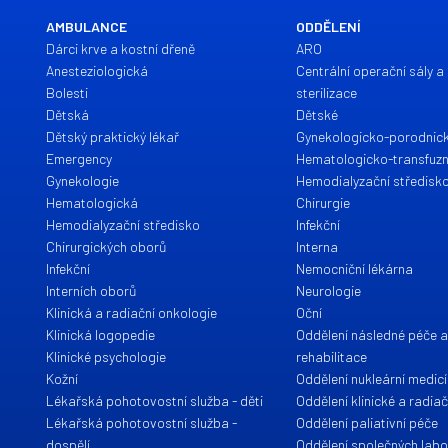
AMBULANCE
ODDĚLENÍ
Dárci krve a kostní dřeně
ARO
Anesteziologická
Centrální operační sály a 
Bolesti
sterilizace
Dětská
Dětské
Dětský praktický lékař
Gynekologicko-porodnic
Emergency
Hematologicko-transfuzn
Gynekologie
Hemodialyzační středisk
Hematologická
Chirurgie
Hemodialyzační středisko
Infekční
Chirurgických oborů
Interna
Infekční
Nemocniční lékárna
Interních oborů
Neurologie
Klinická a radiační onkologie
Oční
Klinická logopedie
Oddělení následné péče 
Klinické psychologie
rehabilitace
Kožní
Oddělení nukleární medic
Lékařská pohotovostní služba - děti
Oddělení klinické a radia
Lékařská pohotovostní služba -
Oddělení paliativní péče
dospělí
Oddělení společných labo