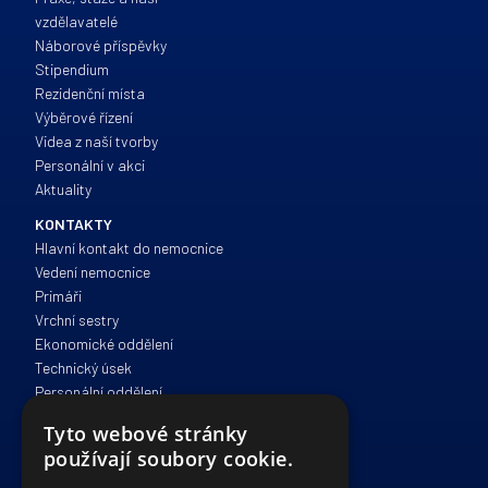
vzdělavatelé
Náborové příspěvky
Stipendium
Rezidenční místa
Výběrové řízení
Videa z naší tvorby
Personální v akci
Aktuality
KONTAKTY
Hlavní kontakt do nemocnice
Vedení nemocnice
Primáři
Vrchní sestry
Ekonomické oddělení
Technický úsek
Personální oddělení
Zdravotně sociální péče
Tyto webové stránky
Správa a provoz
používají soubory cookie.
IT oddělení
Právní oddělení