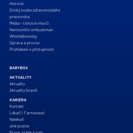
Historie
Etický kodex zdravotnického
pracovníka
Média - tisková mluvčí
Nemocniční ombudsman
Whistleblowing
Správa a provoz
Prohlášení o přístupnosti
BABYBOX
AKTUALITY
Aktuality
Aktuality (staré)
KARIÉRA
Kontakt
Lékaři / Farmaceuti
Nelékaři
Jiné pozice
Praxe, stáže a naši