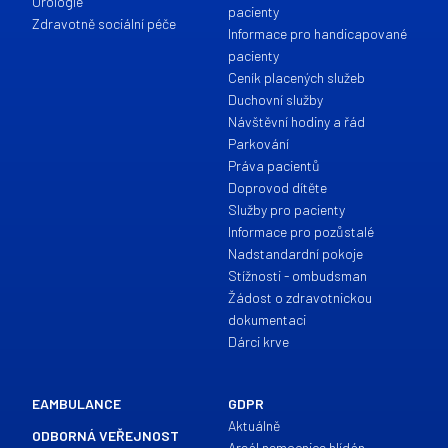
Urologie
pacienty
Zdravotně sociální péče
Informace pro handicapované
pacienty
Ceník placených služeb
Duchovní služby
Návštěvní hodiny a řád
Parkování
Práva pacientů
Doprovod dítěte
Služby pro pacienty
Informace pro pozůstalé
Nadstandardní pokoje
Stížnosti - ombudsman
Žádost o zdravotnickou
dokumentaci
Dárci krve
EAMBULANCE
GDPR
Aktuálně
ODBORNÁ VEŘEJNOST
Areál nemocnice hlídán