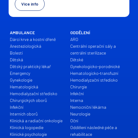
Více info
AMBULANCE
ODDĚLENÍ
Dárci krve a kostní dřeně
ARO
Anesteziologická
Centrální operační sály a
Bolesti
centrální sterilizace
Dětská
Dětské
Dětský praktický lékař
Gynekologicko-porodnické
Emergency
Hematologicko-transfuzní
Gynekologie
Hemodialyzační středisko
Hematologická
Chirurgie
Hemodialyzační středisko
Infekční
Chirurgických oborů
Interna
Infekční
Nemocniční lékárna
Interních oborů
Neurologie
Klinická a radiační onkologie
Oční
Klinická logopedie
Oddělení následné péče a
Klinické psychologie
rehabilitace