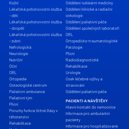
Kožní
Oddělení nukleární medicíny
Lékařská pohotovostní služba
Oddělení klinické a radiační
- děti
onkologie
Lékařská pohotovostní služba
Oddělení paliativní péče
- dospělí
Oddělení společných laboratoří
Lékařská pohotovostní služba
ORL
- zubní
Ortopedicko-traumatologické
Nefrologická
Patologie
Neurologie
Plicní
Nutriční
Radiodiagnostické
Oční
Rehabilitace
ORL
Urologie
Ortopedie
Úsek léčebné výživy a
Osteologické centrum
stravování
Paliativní ambulance
Oddělení paliativní péče
Paliativní tým
PACIENTI A NÁVŠTĚVY
Plicní
Hlavní kontakt do nemocnice
Poruchy funkce štítné žlázy v
Informace pro ambulantní
těhotenství
pacienty
Rehabilitace
Informace pro hospitalizované