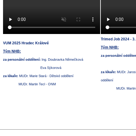
Trimed Job 2024 - 3
VUM 2025 Hradec Králové
Tým NHB:
Tým NHB:
za personální oddělen
za personální oddělení:
Ing. Doubravka Němečková
Eva Sýk
Eva Sýkorová
za lékaře:
MUDr. Jarosl
za lékaře:
MUDr. Marie Stará - Dětské oddělení
oddělení
MUDr. Martin Tecl - ONM
MUDr. Martin Te