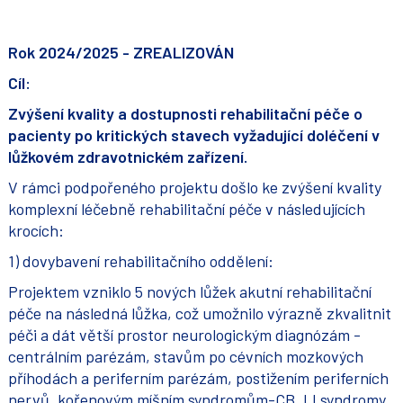
Rok 2024/2025 - ZREALIZOVÁN
Cíl:
Zvýšení kvality a dostupnosti rehabilitační péče o
pacienty po kritických stavech vyžadující doléčení v
lůžkovém zdravotnickém zařízení.
V rámci podpořeného projektu došlo ke zvýšení kvality
komplexní léčebně rehabilitační péče v následujících
krocích:
1) dovybavení rehabilitačního oddělení:
Projektem vzniklo 5 nových lůžek akutní rehabilitační
péče na následná lůžka, což umožnilo výrazně zkvalitnit
péči a dát větší prostor neurologickým diagnózám -
centrálním parézám, stavům po cévních mozkových
příhodách a periferním parézám, postižením periferních
nervů, kořenovým míšním syndromům-CB, LI syndromy.