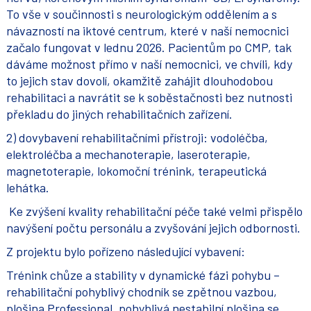
To vše v součinnosti s neurologickým oddělením a s
návazností na iktové centrum, které v naší nemocnici
začalo fungovat v lednu 2026. Pacientům po CMP, tak
dáváme možnost přímo v naší nemocnici, ve chvíli, kdy
to jejich stav dovolí, okamžitě zahájit dlouhodobou
rehabilitaci a navrátit se k soběstačnosti bez nutnosti
překladu do jiných rehabilitačních zařízení.
2) dovybavení rehabilitačními přístroji: vodoléčba,
elektroléčba a mechanoterapie, laseroterapie,
magnetoterapie, lokomoční trénink, terapeutická
lehátka.
Ke zvýšení kvality rehabilitační péče také velmi přispělo
navýšení počtu personálu a zvyšování jejich odbornosti.
Z projektu bylo pořízeno následující vybavení:
Trénink chůze a stability v dynamické fázi pohybu –
rehabilitační pohyblivý chodník se zpětnou vazbou,
plošina Professional, pohyblivá nestabilní plošina se