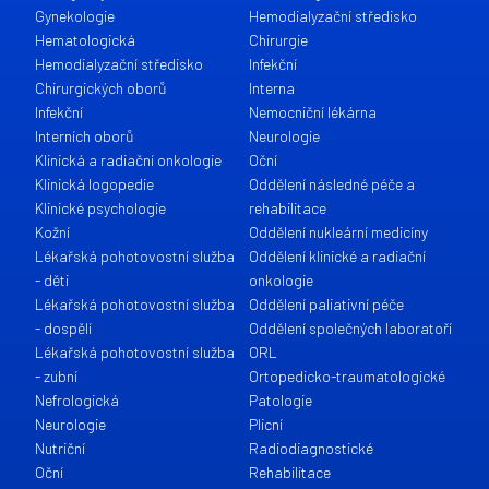
Gynekologie
Hemodialyzační středisko
Hematologická
Chirurgie
Hemodialyzační středisko
Infekční
Chirurgických oborů
Interna
Infekční
Nemocniční lékárna
Interních oborů
Neurologie
Klinická a radiační onkologie
Oční
Klinická logopedie
Oddělení následné péče a
Klinické psychologie
rehabilitace
Kožní
Oddělení nukleární medicíny
Lékařská pohotovostní služba
Oddělení klinické a radiační
- děti
onkologie
Lékařská pohotovostní služba
Oddělení paliativní péče
- dospělí
Oddělení společných laboratoří
Lékařská pohotovostní služba
ORL
- zubní
Ortopedicko-traumatologické
Nefrologická
Patologie
Neurologie
Plicní
Nutriční
Radiodiagnostické
Oční
Rehabilitace