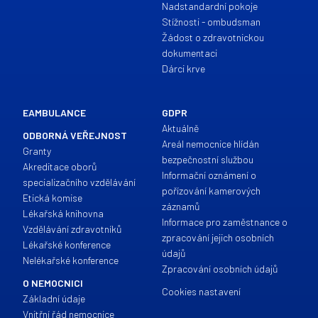
Nadstandardní pokoje
Stížnosti - ombudsman
Žádost o zdravotnickou
dokumentaci
Dárci krve
EAMBULANCE
GDPR
Aktuálně
ODBORNÁ VEŘEJNOST
Areál nemocnice hlídán
Granty
bezpečnostní službou
Akreditace oborů
Informační oznámení o
specializačního vzdělávání
pořízování kamerových
Etická komise
záznamů
Lékařská knihovna
Informace pro zaměstnance o
Vzdělávání zdravotníků
zpracování jejich osobních
Lékařské konference
údajů
Nelékařské konference
Zpracování osobních údajů
O NEMOCNICI
Cookies nastavení
Základní údaje
Vnitřní řád nemocnice