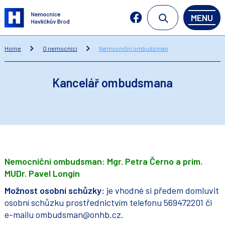
MENU
Home
O nemocnici
Nemocniční ombudsman
Kancelář ombudsmana
Nemocniční ombudsman: Mgr. Petra Černo a prim.
MUDr. Pavel Longin
Možnost osobní schůzky:
je vhodné si předem domluvit
osobní schůzku prostřednictvím telefonu 569472201 či
e-mailu ombudsman@onhb.cz.