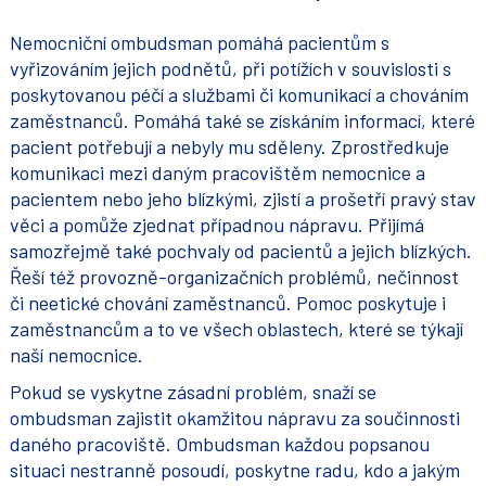
Nemocniční ombudsman pomáhá pacientům s
vyřizováním jejich podnětů, při potížích v souvislosti s
poskytovanou péčí a službami či komunikací a chováním
zaměstnanců. Pomáhá také se získáním informací, které
pacient potřebují a nebyly mu sděleny. Zprostředkuje
komunikaci mezi daným pracovištěm nemocnice a
pacientem nebo jeho blízkými, zjistí a prošetří pravý stav
věci a pomůže zjednat případnou nápravu. Přijímá
samozřejmě také pochvaly od pacientů a jejich blízkých.
Řeší též provozně-organizačních problémů, nečinnost
či neetické chování zaměstnanců. Pomoc poskytuje i
zaměstnancům a to ve všech oblastech, které se týkají
naší nemocnice.
Pokud se vyskytne zásadní problém, snaží se
ombudsman zajistit okamžitou nápravu za součinnosti
daného pracoviště. Ombudsman každou popsanou
situaci nestranně posoudí, poskytne radu, kdo a jakým