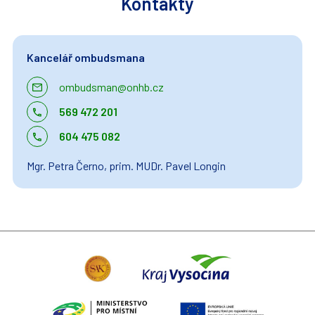
Kontakty
Kancelář ombudsmana
ombudsman@onhb.cz
569 472 201
604 475 082
Mgr. Petra Černo, prim. MUDr. Pavel Longin