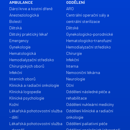
AMBULANCE
ODDĚLENÍ
Dárci krve a kostní dřeně
ARO
Anesteziologická
Centrální operační sály a
Bolesti
centrální sterilizace
Dětská
Dětské
Dětský praktický lékař
Gynekologicko-porodnické
Emergency
Hematologicko-transfuzní
Gynekologie
Hemodialyzační středisko
Hematologická
Chirurgie
Hemodialyzační středisko
Infekční
Chirurgických oborů
Interna
Infekční
Nemocniční lékárna
Interních oborů
Neurologie
Klinická a radiační onkologie
Oční
Klinická logopedie
Oddělení následné péče a
Klinické psychologie
rehabilitace
Kožní
Oddělení nukleární medicíny
Lékařská pohotovostní služba
Oddělení klinické a radiační
- děti
onkologie
Lékařská pohotovostní služba
Oddělení paliativní péče
- dospělí
Oddělení společných laboratoří