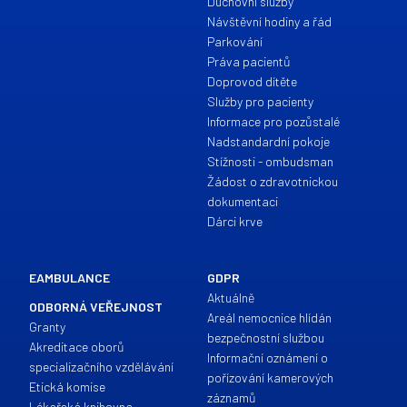
Duchovní služby
Návštěvní hodiny a řád
Parkování
Práva pacientů
Doprovod dítěte
Služby pro pacienty
Informace pro pozůstalé
Nadstandardní pokoje
Stížnosti - ombudsman
Žádost o zdravotnickou
dokumentaci
Dárci krve
EAMBULANCE
GDPR
Aktuálně
ODBORNÁ VEŘEJNOST
Areál nemocnice hlídán
Granty
bezpečnostní službou
Akreditace oborů
Informační oznámení o
specializačního vzdělávání
pořízování kamerových
Etická komise
záznamů
Lékařská knihovna