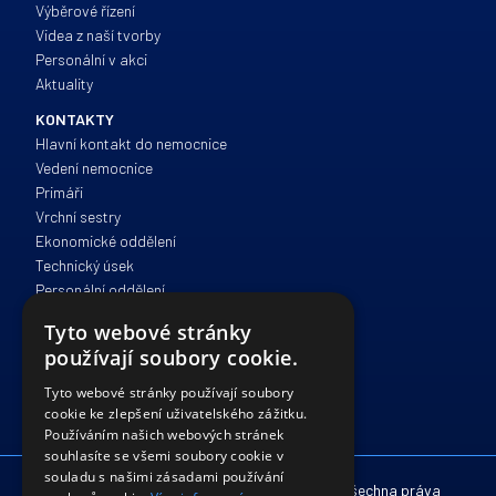
Výběrové řízení
Videa z naší tvorby
Personální v akci
Aktuality
KONTAKTY
Hlavní kontakt do nemocnice
Vedení nemocnice
Primáři
Vrchní sestry
Ekonomické oddělení
Technický úsek
Personální oddělení
Zdravotně sociální péče
Tyto webové stránky
Správa a provoz
používají soubory cookie.
IT oddělení
Právní oddělení
Tyto webové stránky používají soubory
cookie ke zlepšení uživatelského zážitku.
Používáním našich webových stránek
souhlasíte se všemi soubory cookie v
souladu s našimi zásadami používání
© 2012 - 2026 Nemocnice Havlíčkův Brod. Všechna práva