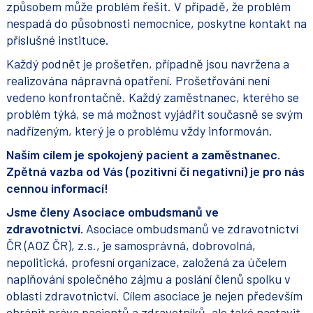
způsobem může problém řešit. V případě, že problém
nespadá do působnosti nemocnice, poskytne kontakt na
příslušné instituce.
Každý podnět je prošetřen, případně jsou navržena a
realizována nápravná opatření. Prošetřování není
vedeno konfrontačně. Každý zaměstnanec, kterého se
problém týká, se má možnost vyjádřit současně se svým
nadřízeným, který je o problému vždy informován.
Naším cílem je spokojený pacient a zaměstnanec.
Zpětná vazba od Vás (pozitivní či negativní) je pro nás
cennou informací!
Jsme členy Asociace ombudsmanů ve
zdravotnictví.
Asociace ombudsmanů ve zdravotnictví
ČR (AOZ ČR), z.s., je samosprávná, dobrovolná,
nepolitická, profesní organizace, založená za účelem
naplňování společného zájmu a poslání členů spolku v
oblasti zdravotnictví. Cílem asociace je nejen především
chránit práva pacientů a zdravotníků, ale také nastavit