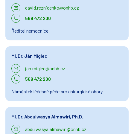
david.reznicenko@onhb.cz
569 472 200
Ředitel nemocnice
MUDr. Ján Miglec
jan.miglec@onhb.cz
569 472 200
Náměstek léčebné péče pro chirurgické obory
MUDr. Abdulwasya Almawiri, Ph.D.
abdulwasya.almawiri@onhb.cz