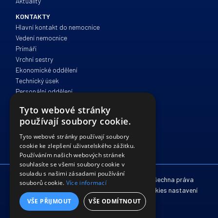
Aktuality
KONTAKTY
Hlavní kontakt do nemocnice
Vedení nemocnice
Primáři
Vrchní sestry
Ekonomické oddělení
Technický úsek
Personální oddělení
Zdravotně sociální péče
Tyto webové stránky
Správa a provoz
používají soubory cookie.
IT oddělení
Právní oddělení
Tyto webové stránky používají soubory
cookie ke zlepšení uživatelského zážitku.
Používáním našich webových stránek
souhlasíte se všemi soubory cookie v
souladu s našimi zásadami používání
© 2012 - 2026 Nemocnice Havlíčkův Brod. Všechna práva
souborů cookie.
Více informací
vyhrazena. /
Zpracování osobních údajů
/
Cookies nastavení
VŠE PŘIJMOUT
VŠE ODMÍTNOUT
Vyrobila a spravuje firma
McRAI