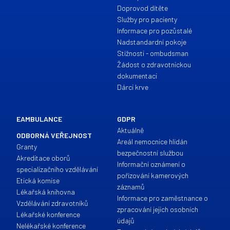
Doprovod dítěte
Služby pro pacienty
Informace pro pozůstalé
Nadstandardní pokoje
Stížnosti - ombudsman
Žádost o zdravotnickou
dokumentaci
Dárci krve
EAMBULANCE
GDPR
Aktuálně
ODBORNÁ VEŘEJNOST
Areál nemocnice hlídán
Granty
bezpečnostní službou
Akreditace oborů
Informační oznámení o
specializačního vzdělávání
pořízování kamerových
Etická komise
záznamů
Lékařská knihovna
Informace pro zaměstnance o
Vzdělávání zdravotníků
zpracování jejich osobních
Lékařské konference
údajů
Nelékařské konference