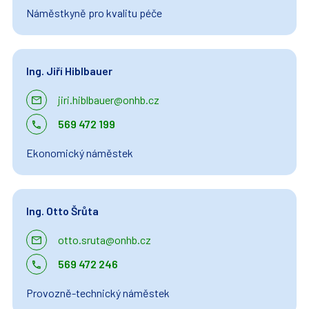
Náměstkyně pro kvalitu péče
Ing. Jiří Hiblbauer
jiri.hiblbauer@onhb.cz
569 472 199
Ekonomický náměstek
Ing. Otto Šrůta
otto.sruta@onhb.cz
569 472 246
Provozně-technický náměstek