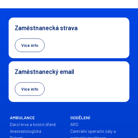
Zaměstnanecká strava
Více info
Zaměstnanecký email
Více info
AMBULANCE
ODDĚLENÍ
Dárci krve a kostní dřeně
ARO
Anesteziologická
Centrální operační sály a
Bolesti
centrální sterilizace