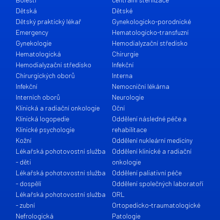
Dětská
Dětské
Dětský praktický lékař
Gynekologicko-porodnické
Emergency
Hematologicko-transfuzní
Gynekologie
Hemodialyzační středisko
Hematologická
Chirurgie
Hemodialyzační středisko
Infekční
Chirurgických oborů
Interna
Infekční
Nemocniční lékárna
Interních oborů
Neurologie
Klinická a radiační onkologie
Oční
Klinická logopedie
Oddělení následné péče a
Klinické psychologie
rehabilitace
Kožní
Oddělení nukleární medicíny
Lékařská pohotovostní služba
Oddělení klinické a radiační
- děti
onkologie
Lékařská pohotovostní služba
Oddělení paliativní péče
- dospělí
Oddělení společných laboratoří
Lékařská pohotovostní služba
ORL
- zubní
Ortopedicko-traumatologické
Nefrologická
Patologie