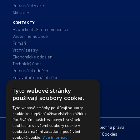
Personální v akci
Aktuality
KONTAKTY
Hlavní kontakt do nemocnice
Vedení nemocnice
Primáři
Vrchní sestry
Ekonomické oddělení
Technický úsek
Personální oddělení
Zdravotně sociální péče
Správa a provoz
Tyto webové stránky
IT oddělení
používají soubory cookie.
Právní oddělení
Tyto webové stránky používají soubory
cookie ke zlepšení uživatelského zážitku.
Používáním našich webových stránek
souhlasíte se všemi soubory cookie v
© 2012 - 2026 Nemocnice Havlíčkův Brod. Všechna práva
souladu s našimi zásadami používání
vyhrazena. /
Zpracování osobních údajů
/
Cookies
souborů cookie.
Více informací