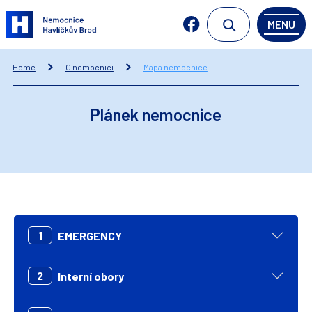
MENU
Home
O nemocnici
Mapa nemocnice
Plánek nemocnice
1
EMERGENCY
2
Interní obory