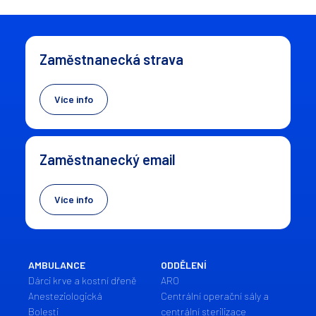
Zaměstnanecká strava
Více info
Zaměstnanecký email
Více info
AMBULANCE
ODDĚLENÍ
Dárci krve a kostní dřeně
ARO
Anesteziologická
Centrální operační sály a
Bolesti
centrální sterilizace