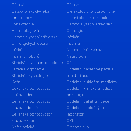
Dětská
Dětské
Dětský praktický lékař
Gynekologicko-porodnické
Emergency
Hematologicko-transfuzní
Gynekologie
Hemodialyzační středisko
Hematologická
Chirurgie
Hemodialyzační středisko
Infekční
Chirurgických oborů
Interna
Infekční
Nemocniční lékárna
Interních oborů
Neurologie
Klinická a radiační onkologie
Oční
Klinická logopedie
Oddělení následné péče a
Klinické psychologie
rehabilitace
Kožní
Oddělení nukleární medicíny
Lékařská pohotovostní
Oddělení klinické a radiační
služba - děti
onkologie
Lékařská pohotovostní
Oddělení paliativní péče
služba - dospělí
Oddělení společných
Lékařská pohotovostní
laboratoří
služba - zubní
ORL
Nefrologická
Ortopedicko-