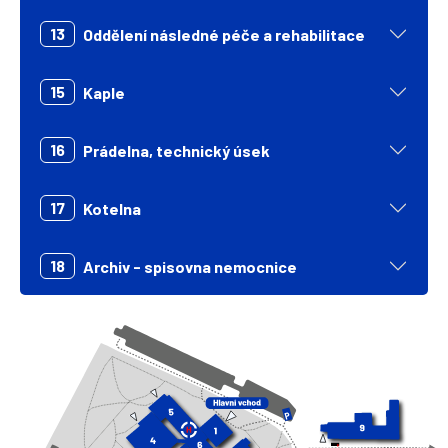
13
Oddělení následné péče a rehabilitace
15
Kaple
16
Prádelna, technický úsek
17
Kotelna
18
Archiv - spisovna nemocnice