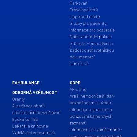
Parkování
Práva pacientů
Doprovod dítěte
Služby pro pacienty
Informace pro pozůstalé
Nadstandardní pokoje
Stížnosti - ombudsman
Žádost o zdravotnickou
dokumentaci
Dárci krve
EAMBULANCE
GDPR
Aktuálně
ODBORNÁ VEŘEJNOST
Areál nemocnice hlídán
Granty
bezpečnostní službou
Akreditace oborů
Informační oznámení o
specializačního vzdělávání
pořízování kamerových
Etická komise
záznamů
Lékařská knihovna
Informace pro zaměstnance
Vzdělávání zdravotníků
o zpracování jejich osobních