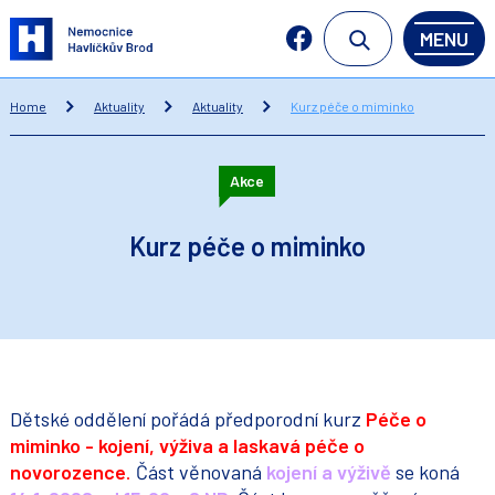
MENU
Home
Aktuality
Aktuality
Kurz péče o miminko
Akce
Kurz péče o miminko
Dětské oddělení pořádá předporodní kurz
Péče o
miminko - kojení, výživa a laskavá péče o
novorozence
.
Část věnovaná
kojení a výživě
se koná