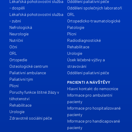
Lékařská pohotovostní služba
Oddělení paliativní péče
- dospělí
Oddělení společných laboratoří
Lékařská pohotovostní služba
ORL
- zubní
Ortopedicko-traumatologické
Nefrologická
Patologie
Neurologie
Plicní
Nutriční
Radiodiagnostické
Oční
Rehabilitace
ORL
Urologie
Ortopedie
Úsek léčebné výživy a
Osteologické centrum
stravování
Paliativní ambulance
Oddělení paliativní péče
Paliativní tým
PACIENTI A NÁVŠTĚVY
Plicní
Hlavní kontakt do nemocnice
Poruchy funkce štítné žlázy v
Informace pro ambulantní
těhotenství
pacienty
Rehabilitace
Informace pro hospitalizované
Urologie
pacienty
Zdravotně sociální péče
Informace pro handicapované
pacienty