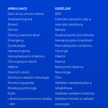
AMBULANCE
ODDĚLENÍ
Dárci krve a kostní dřeně
ARO
Anesteziologická
Centrální operační sály a
Bolesti
centrální sterilizace
Dětská
Dětské
Dětský praktický lékař
Gynekologicko-porodnické
Emergency
Hematologicko-transfuzní
Gynekologie
Hemodialyzační středisko
Hematologická
Chirurgie
Hemodialyzační středisko
Infekční
Chirurgických oborů
Interna
Infekční
Nemocniční lékárna
Interních oborů
Neurologie
Klinická a radiační onkologie
Oční
Klinická logopedie
Oddělení následné péče a
Klinické psychologie
rehabilitace
Kožní
Oddělení nukleární medicíny
Lékařská pohotovostní služba
Oddělení klinické a radiační
- děti
onkologie