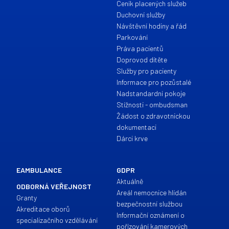
Ceník placených služeb
Duchovní služby
Návštěvní hodiny a řád
Parkování
Práva pacientů
Doprovod dítěte
Služby pro pacienty
Informace pro pozůstalé
Nadstandardní pokoje
Stížnosti - ombudsman
Žádost o zdravotnickou
dokumentaci
Dárci krve
EAMBULANCE
GDPR
Aktuálně
ODBORNÁ VEŘEJNOST
Areál nemocnice hlídán
Granty
bezpečnostní službou
Akreditace oborů
Informační oznámení o
specializačního vzdělávání
pořízování kamerových