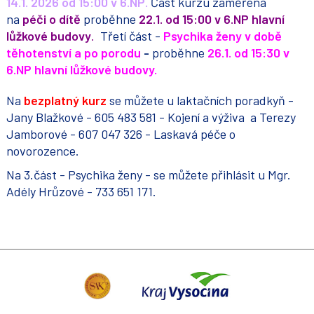
14.1.
2026
od 15:00 v 6.NP.
Část kurzu zaměřená
na
péči o dítě
proběhne
22
.
1. od 15:00 v 6.NP hlavní
lůžkové budovy
.
Třetí část -
Psychika ženy v době
těhotenství a po porodu
-
proběhne
2
6
.1. od 15:30 v
6.NP
hlavní lůžkové budovy.
Na
bezplatný kurz
se můžete u laktačních poradkyň -
Jany Blažkové - 605 483 581 - Kojení a výživa a Terezy
Jamborové - 607 047 326 - Laskavá péče o
novorozence.
Na 3.část - Psychika ženy - se můžete přihlásit u Mgr.
Adély Hrůzové - 733 651 171.