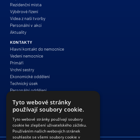
Rezidenční místa
Výběrové řízení
Videa z naší tvorby
Personální v akci
Aktuality
KONTAKTY
Hlavní kontakt do nemocnice
Vedení nemocnice
Primáři
Vrchní sestry
Ekonomické oddělení
Technický úsek
Personální oddělení
Zdravotně sociální péče
Tyto webové stránky
Správa a provoz
používají soubory cookie.
IT oddělení
Právní oddělení
Tyto webové stránky používají soubory
cookie ke zlepšení uživatelského zážitku.
Používáním našich webových stránek
souhlasíte se všemi soubory cookie v