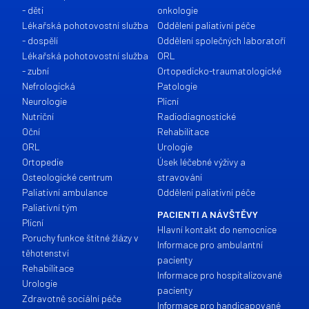
- děti
onkologie
Lékařská pohotovostní služba
Oddělení paliativní péče
- dospělí
Oddělení společných laboratoří
Lékařská pohotovostní služba
ORL
- zubní
Ortopedicko-traumatologické
Nefrologická
Patologie
Neurologie
Plicní
Nutriční
Radiodiagnostické
Oční
Rehabilitace
ORL
Urologie
Ortopedie
Úsek léčebné výživy a
Osteologické centrum
stravování
Paliativní ambulance
Oddělení paliativní péče
Paliativní tým
PACIENTI A NÁVŠTĚVY
Plicní
Hlavní kontakt do nemocnice
Poruchy funkce štítné žlázy v
Informace pro ambulantní
těhotenství
pacienty
Rehabilitace
Informace pro hospitalizované
Urologie
pacienty
Zdravotně sociální péče
Informace pro handicapované