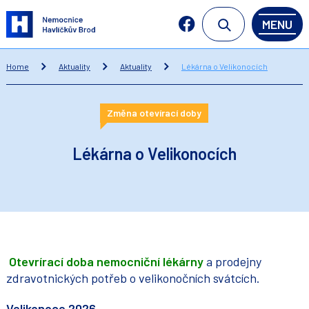
MENU
Home
Aktuality
Aktuality
Lékárna o Velikonocích
Změna otevírací doby
Lékárna o Velikonocích
Otevrírací doba nemocniční lékárny
a prodejny
zdravotnických potřeb o velikonočních svátcích.
Velikonoce 2026