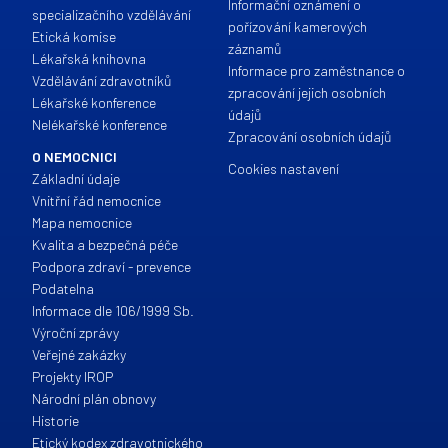
Informační oznámení o
specializačního vzdělávání
pořízování kamerových
Etická komise
záznamů
Lékařská knihovna
Informace pro zaměstnance o
Vzdělávání zdravotníků
zpracování jejich osobních
Lékařské konference
údajů
Nelékařské konference
Zpracování osobních údajů
O NEMOCNICI
Cookies nastavení
Základní údaje
Vnitřní řád nemocnice
Mapa nemocnice
Kvalita a bezpečná péče
Podpora zdraví - prevence
Podatelna
Informace dle 106/1999 Sb.
Výroční zprávy
Veřejné zakázky
Projekty IROP
Národní plán obnovy
Historie
Etický kodex zdravotnického