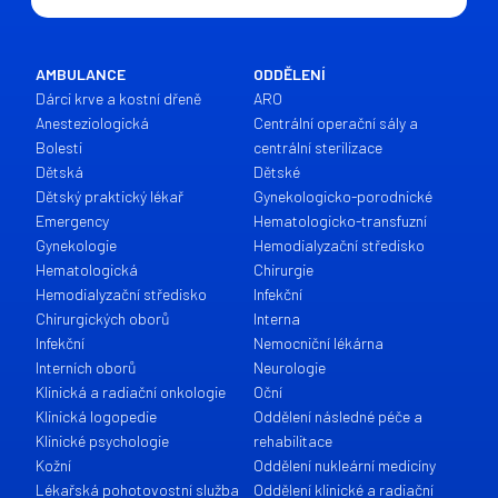
AMBULANCE
ODDĚLENÍ
Dárci krve a kostní dřeně
ARO
Anesteziologická
Centrální operační sály a
Bolesti
centrální sterilizace
Dětská
Dětské
Dětský praktický lékař
Gynekologicko-porodnické
Emergency
Hematologicko-transfuzní
Gynekologie
Hemodialyzační středisko
Hematologická
Chirurgie
Hemodialyzační středisko
Infekční
Chirurgických oborů
Interna
Infekční
Nemocniční lékárna
Interních oborů
Neurologie
Klinická a radiační onkologie
Oční
Klinická logopedie
Oddělení následné péče a
Klinické psychologie
rehabilitace
Kožní
Oddělení nukleární medicíny
Lékařská pohotovostní služba
Oddělení klinické a radiační