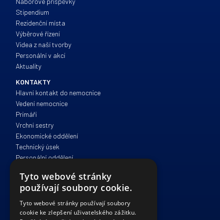
Náborové příspěvky
Stipendium
Rezidenční místa
Výběrové řízení
Videa z naší tvorby
Personální v akci
Aktuality
KONTAKTY
Hlavní kontakt do nemocnice
Vedení nemocnice
Primáři
Vrchní sestry
Ekonomické oddělení
Technický úsek
Personální oddělení
Zdravotně sociální péče
Tyto webové stránky
Správa a provoz
používají soubory cookie.
IT oddělení
Právní oddělení
Tyto webové stránky používají soubory
cookie ke zlepšení uživatelského zážitku.