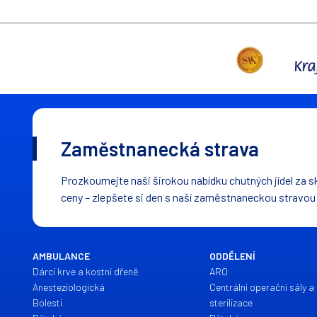
Zaměstnanecká strava
Prozkoumejte naši širokou nabídku chutných jídel za s
ceny – zlepšete si den s naší zaměstnaneckou stravou
AMBULANCE
ODDĚLENÍ
Dárci krve a kostní dřeně
ARO
Anesteziologická
Centrální operační sály a 
Bolesti
sterilizace