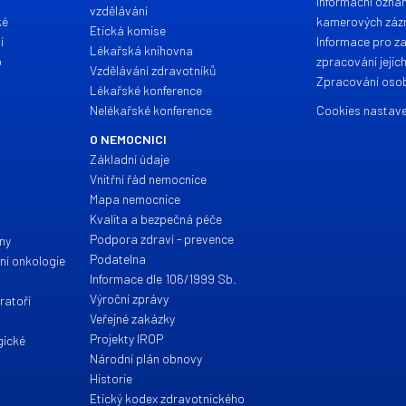
Informační ozná
vzdělávání
ké
kamerových zá
Etická komise
í
Informace pro z
Lékařská knihovna
o
zpracování jejic
Vzdělávání zdravotníků
Zpracování osob
Lékařské konference
Nelékařské konference
Cookies nastave
O NEMOCNICI
Základní údaje
Vnitřní řád nemocnice
Mapa nemocnice
a
Kvalita a bezpečná péče
Podpora zdraví - prevence
íny
Podatelna
ční onkologie
Informace dle 106/1999 Sb.
Výroční zprávy
ratoří
Veřejné zakázky
Projekty IROP
gické
Národní plán obnovy
Historie
Etický kodex zdravotnického