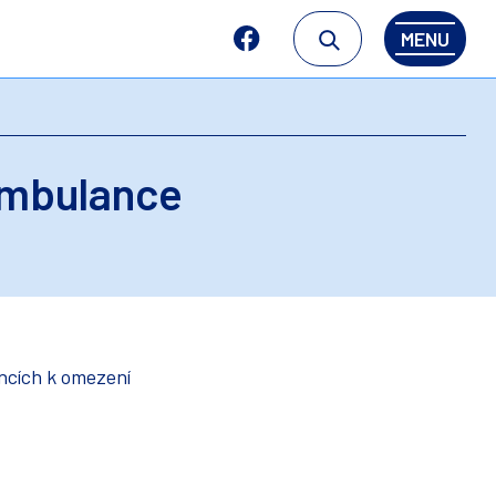
MENU
ambulance
ancích k omezení