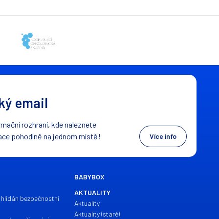
ý email
mační rozhraní, kde naleznete
ace pohodlně na jednom místě!
Více info
BABYBOX
AKTUALITY
 hlídán bezpečnostní
Aktuality
Aktuality (staré)