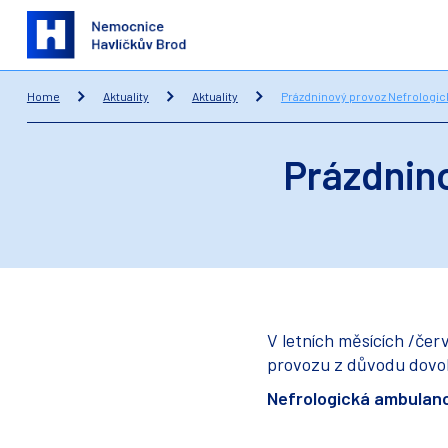
Home
Aktuality
Aktuality
Prázdninový provoz Nefrologi
Prázdnin
V letních měsících /čer
provozu z důvodu dovo
Nefrologická ambulan