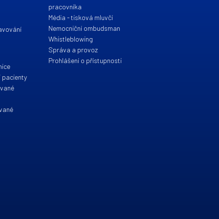
pracovníka
Média - tisková mluvčí
Nemocniční ombudsman
ravování
Whistleblowing
Správa a provoz
Prohlášení o přístupnosti
nice
 pacienty
ované
ované