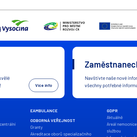
Zaměstnaneck
kvělé
Navštivte naše nové infor
!
všechny potřebné inform
Více info
EAMBULANCE
GDPR
Aktuálně
ODBORNÁ VEŘEJNOST
centrální
Areál nemocnice
Granty
službou
Akreditace oborů specializačního