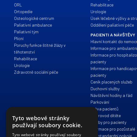
ORL
Rehabilitace
Ortopedie
Urologie
Osteologické centrum
Úsek léčebné výživy a st
Paliativní ambulance
Oddělení paliativní péče
Paliativní tým
PACIENTI A NÁVŠTĚVY
Plicní
Hlavní kontakt do nemoc
Poruchy funkce štítné žlázy v
Informace pro ambulantní
těhotenství
Informace pro hospitaliz
Rehabilitace
pacienty
Urologie
Informace pro handicap
Zdravotně sociální péče
pacienty
Ceník placených služeb
Duchovní služby
Návštěvní hodiny a řád
Parkování
Práva pacientů
Doprovod dítěte
Tyto webové stránky
Služby pro pacienty
používají soubory cookie.
Informace pro pozůstalé
Tyto webové stránky používají soubory
Nadstandardní pokoje