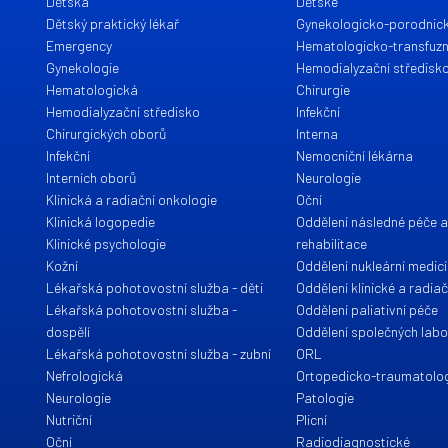
Dětská
Dětské
Dětský praktický lékař
Gynekologicko-porodnic
Emergency
Hematologicko-transfuzn
Gynekologie
Hemodialyzační středisk
Hematologická
Chirurgie
Hemodialyzační středisko
Infekční
Chirurgických oborů
Interna
Infekční
Nemocniční lékárna
Interních oborů
Neurologie
Klinická a radiační onkologie
Oční
Klinická logopedie
Oddělení následné péče 
Klinické psychologie
rehabilitace
Kožní
Oddělení nukleární medic
Lékařská pohotovostní služba - děti
Oddělení klinické a radia
Lékařská pohotovostní služba -
Oddělení paliativní péče
dospělí
Oddělení společných labo
Lékařská pohotovostní služba - zubní
ORL
Nefrologická
Ortopedicko-traumatolo
Neurologie
Patologie
Nutriční
Plicní
Oční
Radiodiagnostické