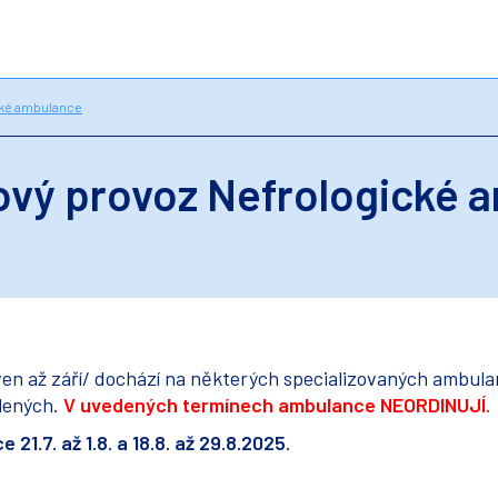
cké ambulance
ový provoz Nefrologické 
ven až září/ dochází na některých specializovaných ambul
lených.
V uvedených termínech ambulance NEORDINUJÍ.
ce
21.7. až 1.8. a 18.8. až 29.8.2025.