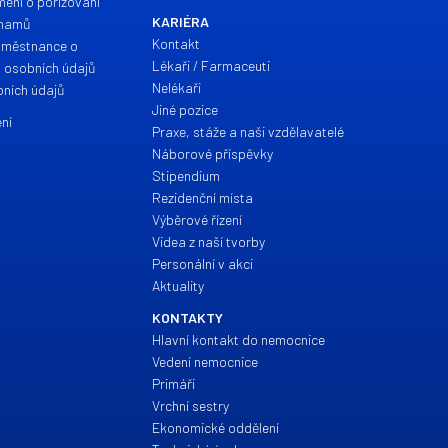
mení o pořízování
KARIÉRA
znamů
Kontakt
aměstnance o
Lékaři / Farmaceuti
h osobních údajů
Nelékaři
ních údajů
Jiné pozice
ní
Praxe, stáže a naši vzdělavatelé
Náborové příspěvky
Stipendium
Rezidenční místa
Výběrové řízení
Videa z naší tvorby
Personální v akci
Aktuality
KONTAKTY
Hlavní kontakt do nemocnice
Vedení nemocnice
Primáři
Vrchní sestry
Ekonomické oddělení