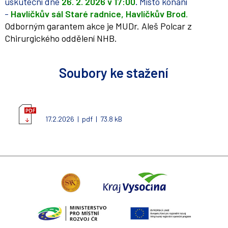
uskuteční dne
26. 2. 2026
v 17:00
.
Místo konání
-
Havlíčkův sál Staré radnice, Havlíčkův Brod
.
Odborným garantem akce je MUDr. Aleš Polcar z
Chirurgického oddělení NHB.
Soubory ke stažení
17.2.2026 | pdf | 73.8 kB