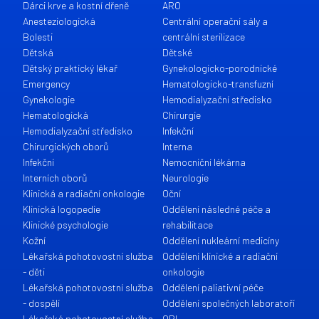
Dárci krve a kostní dřeně
ARO
Anesteziologická
Centrální operační sály a
Bolesti
centrální sterilizace
Dětská
Dětské
Dětský praktický lékař
Gynekologicko-porodnické
Emergency
Hematologicko-transfuzní
Gynekologie
Hemodialyzační středisko
Hematologická
Chirurgie
Hemodialyzační středisko
Infekční
Chirurgických oborů
Interna
Infekční
Nemocniční lékárna
Interních oborů
Neurologie
Klinická a radiační onkologie
Oční
Klinická logopedie
Oddělení následné péče a
Klinické psychologie
rehabilitace
Kožní
Oddělení nukleární medicíny
Lékařská pohotovostní služba
Oddělení klinické a radiační
- děti
onkologie
Lékařská pohotovostní služba
Oddělení paliativní péče
- dospělí
Oddělení společných laboratoří
Lékařská pohotovostní služba
ORL