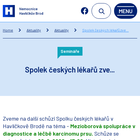
MENU
Home
Aktuality
Aktuality
Spolek českých lékařů zve...
Semináře
Spolek českých lékařů zve...
Zveme na další schůzi Spolku českých lékařů v
Havlíčkově Brodě na téma -
Mezioborová spolupráce v
diagnostice a léčbě karcinomu prsu
.
Schůze se