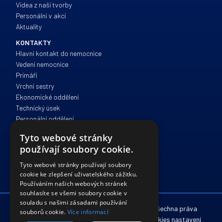
Videa z naší tvorby
Personální v akci
Aktuality
KONTAKTY
Hlavní kontakt do nemocnice
Vedení nemocnice
Primáři
Vrchní sestry
Ekonomické oddělení
Technický úsek
Personální oddělení
Zdravotně sociální péče
Tyto webové stránky
Správa a provoz
používají soubory cookie.
IT oddělení
Právní oddělení
Tyto webové stránky používají soubory
cookie ke zlepšení uživatelského zážitku.
Používáním našich webových stránek
souhlasíte se všemi soubory cookie v
souladu s našimi zásadami používání
© 2012 - 2026 Nemocnice Havlíčkův Brod. Všechna práva
souborů cookie.
Více informací
vyhrazena. /
Zpracování osobních údajů
/
Cookies nastavení