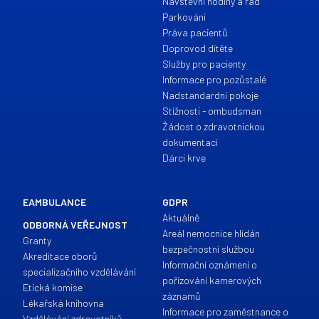
Návštěvní hodiny a řád
Parkování
Práva pacientů
Doprovod dítěte
Služby pro pacienty
Informace pro pozůstalé
Nadstandardní pokoje
Stížnosti - ombudsman
Žádost o zdravotnickou
dokumentaci
Dárci krve
EAMBULANCE
GDPR
Aktuálně
ODBORNÁ VEŘEJNOST
Areál nemocnice hlídán
Granty
bezpečnostní službou
Akreditace oborů
Informační oznámení o
specializačního vzdělávání
pořízování kamerových
Etická komise
záznamů
Lékařská knihovna
Informace pro zaměstnance o
Vzdělávání zdravotníků