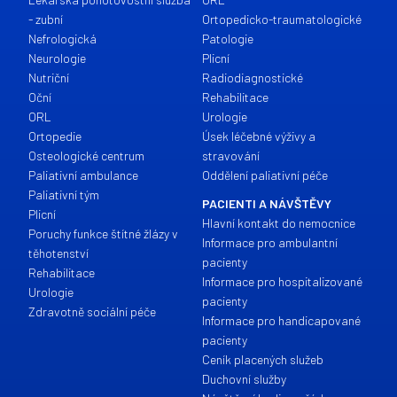
- zubní
Ortopedicko-traumatologické
Nefrologická
Patologie
Neurologie
Plicní
Nutriční
Radiodiagnostické
Oční
Rehabilitace
ORL
Urologie
Ortopedie
Úsek léčebné výživy a
Osteologické centrum
stravování
Paliativní ambulance
Oddělení paliativní péče
Paliativní tým
PACIENTI A NÁVŠTĚVY
Plicní
Hlavní kontakt do nemocnice
Poruchy funkce štítné žlázy v
Informace pro ambulantní
těhotenství
pacienty
Rehabilitace
Informace pro hospitalizované
Urologie
pacienty
Zdravotně sociální péče
Informace pro handicapované
pacienty
Ceník placených služeb
Duchovní služby