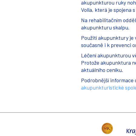
akupunkturou ruky noh
Volla, která je spojena 
Na rehabilitačním odd
akupunkturu skalpu.
Použití akupunktury je 
současně i k prevenci 
Léčení akupunkturou vět
Protože akupunktura nen
aktuálního ceníku.
Podrobnější informace
akupunkturistické spol