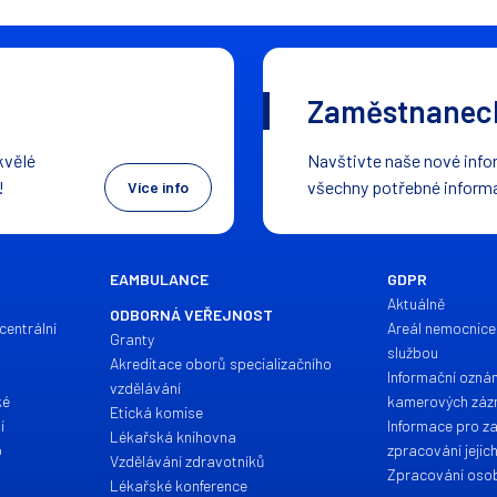
Zaměstnaneck
kvělé
Navštivte naše nové infor
!
všechny potřebné inform
Více info
EAMBULANCE
GDPR
Aktuálně
ODBORNÁ VEŘEJNOST
centrální
Areál nemocnice
Granty
službou
Akreditace oborů specializačního
Informační ozná
vzdělávání
ké
kamerových zá
Etická komise
í
Informace pro z
Lékařská knihovna
o
zpracování jejic
Vzdělávání zdravotníků
Zpracování osob
Lékařské konference