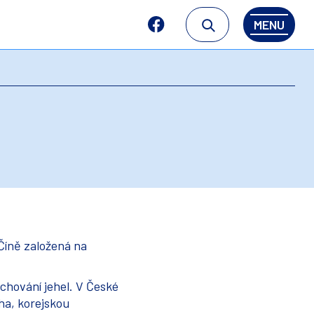
MENU
Číně založená na
chování jehel. V České
ha, korejskou