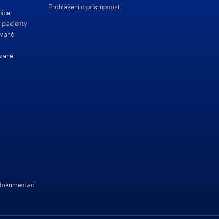
Prohlášení o přístupnosti
nice
 pacienty
ované
ované
 dokumentaci