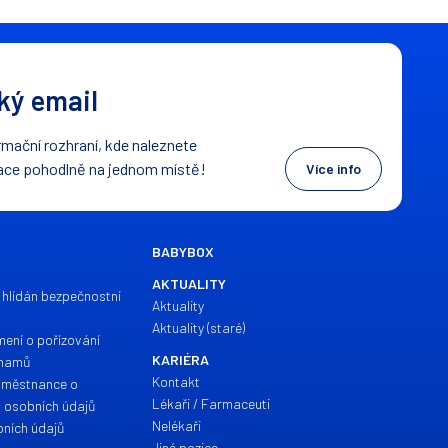
ý email
mační rozhraní, kde naleznete
ace pohodlně na jednom místě!
Více info
BABYBOX
AKTUALITY
 hlídán bezpečnostní
Aktuality
Aktuality (staré)
mení o pořízování
KARIÉRA
znamů
Kontakt
aměstnance o
Lékaři / Farmaceuti
h osobních údajů
Nelékaři
ních údajů
Jiné pozice