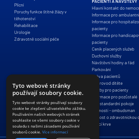
PACIENTI A NÁVŠTĚVY
Plicní
Hlavní kontakt do nemoc
Poruchy funkce štítné žlázy v
Informace pro ambulantní
těhotenství
Informace pro hospitaliz
Rehabilitace
pacienty
Urologie
Informace pro handicap
Zdravotně sociální péče
pacienty
Ceník placených služeb
Duchovní služby
Návštěvní hodiny a řád
Parkování
Práva pacientů
Doprovod dítěte
Tyto webové stránky
Služby pro pacienty
používají soubory cookie.
Informace pro pozůstalé
Tyto webové stránky používají soubory
Nadstandardní pokoje
cookie ke zlepšení uživatelského zážitku.
Stížnosti - ombudsman
Používáním našich webových stránek
Žádost o zdravotnickou
souhlasíte se všemi soubory cookie v
Dárci krve
souladu s našimi zásadami používání
souborů cookie.
Více informací