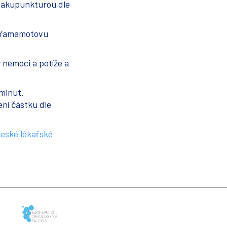
oakupunkturou dle
a Yamamotovu
 nemoci a potíže a
 minut.
ní částku dle
eské lékařské