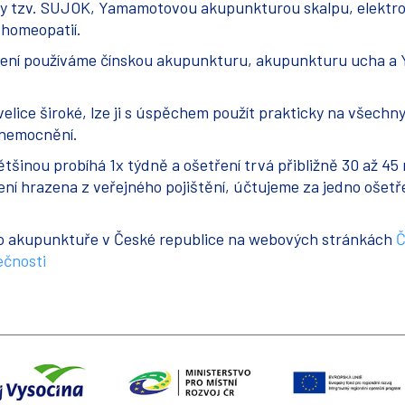
y tzv. SUJOK, Yamamotovou akupunkturou skalpu, elektr
s homeopatií.
ělení používáme čínskou akupunkturu, akupunkturu ucha 
velice široké, lze ji s úspěchem použít prakticky na všechny
onemocnění.
šinou probíhá 1x týdně a ošetření trvá přibližně 30 až 45
í hrazena z veřejného pojištění, účtujeme za jedno ošetře
 o akupunktuře v České republice na webových stránkách
Č
ečnosti