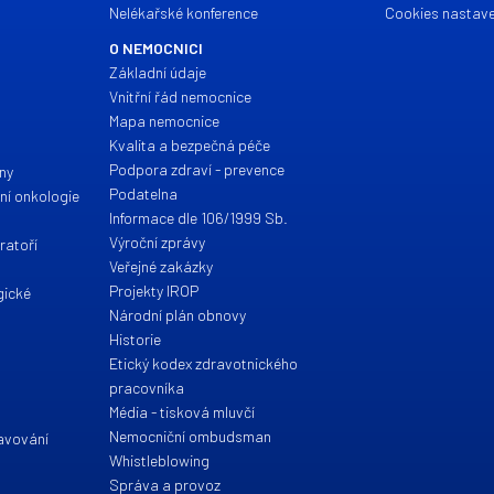
Nelékařské konference
Cookies nastave
O NEMOCNICI
Základní údaje
Vnitřní řád nemocnice
Mapa nemocnice
a
Kvalita a bezpečná péče
Podpora zdraví - prevence
íny
Podatelna
ční onkologie
Informace dle 106/1999 Sb.
Výroční zprávy
ratoří
Veřejné zakázky
Projekty IROP
gické
Národní plán obnovy
Historie
Etický kodex zdravotnického
pracovníka
Média - tisková mluvčí
Nemocniční ombudsman
ravování
Whistleblowing
Správa a provoz