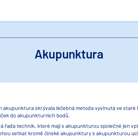
Akupunktura
akupunktura skrývala léčebná metoda vyvinutá ve staré 
liček do akupunkturních bodů.
á řada technik, které mají s akupunkturou společné jen vpi
mohou setkat kromě čínské akupunktury s akupunkturou uc