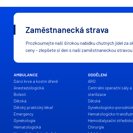
Zaměstnanecká strava
Prozkoumejte naši širokou nabídku chutných jídel za s
ceny – zlepšete si den s naší zaměstnaneckou stravou
AMBULANCE
ODDĚLENÍ
Dárci krve a kostní dřeně
ARO
Anesteziologická
Centrální operační sály a 
Bolesti
sterilizace
Dětská
Dětské
Dětský praktický lékař
Gynekologicko-porodnic
Emergency
Hematologicko-transfuzn
Gynekologie
Hemodialyzační středisk
Hematologická
Chirurgie