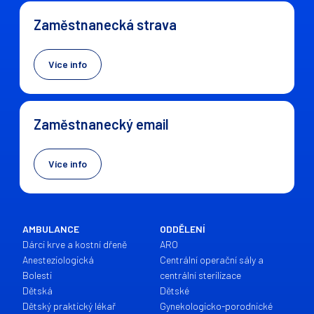
Zaměstnanecká strava
Více info
Zaměstnanecký email
Více info
AMBULANCE
ODDĚLENÍ
Dárci krve a kostní dřeně
ARO
Anesteziologická
Centrální operační sály a
Bolesti
centrální sterilizace
Dětská
Dětské
Dětský praktický lékař
Gynekologicko-porodnické