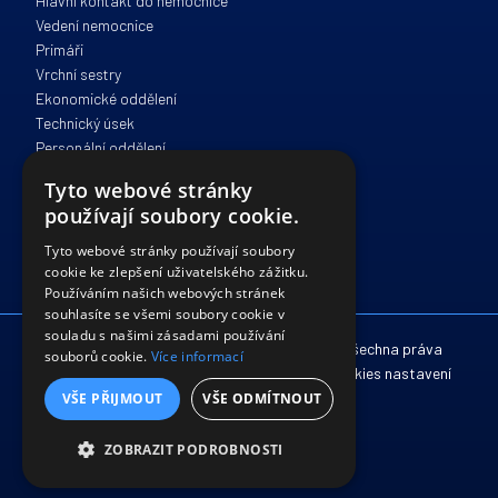
Hlavní kontakt do nemocnice
Vedení nemocnice
Primáři
Vrchní sestry
Ekonomické oddělení
Technický úsek
Personální oddělení
Zdravotně sociální péče
Tyto webové stránky
Správa a provoz
používají soubory cookie.
IT oddělení
Právní oddělení
Tyto webové stránky používají soubory
cookie ke zlepšení uživatelského zážitku.
Používáním našich webových stránek
souhlasíte se všemi soubory cookie v
souladu s našimi zásadami používání
© 2012 - 2026 Nemocnice Havlíčkův Brod. Všechna práva
souborů cookie.
Více informací
vyhrazena. /
Zpracování osobních údajů
/
Cookies nastavení
VŠE PŘIJMOUT
VŠE ODMÍTNOUT
Vyrobila a spravuje firma
McRAI
ZOBRAZIT PODROBNOSTI
NEZBYTNĚ NUTNÉ SOUBORY