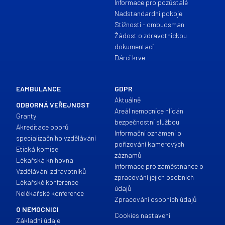
Informace pro pozůstalé
Nadstandardní pokoje
Stížnosti - ombudsman
Žádost o zdravotnickou
dokumentaci
Dárci krve
EAMBULANCE
GDPR
Aktuálně
ODBORNÁ VEŘEJNOST
Areál nemocnice hlídán
Granty
bezpečnostní službou
Akreditace oborů
Informační oznámení o
specializačního vzdělávání
pořízování kamerových
Etická komise
záznamů
Lékařská knihovna
Informace pro zaměstnance o
Vzdělávání zdravotníků
zpracování jejich osobních
Lékařské konference
údajů
Nelékařské konference
Zpracování osobních údajů
O NEMOCNICI
Cookies nastavení
Základní údaje