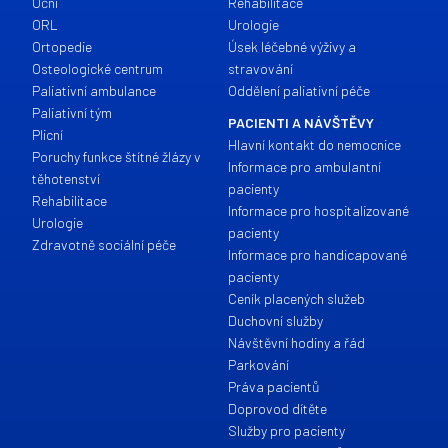
Oční
Rehabilitace
ORL
Urologie
Ortopedie
Úsek léčebné výživy a
Osteologické centrum
stravování
Paliativní ambulance
Oddělení paliativní péče
Paliativní tým
PACIENTI A NÁVŠTĚVY
Plicní
Hlavní kontakt do nemocnice
Poruchy funkce štítné žlázy v
Informace pro ambulantní
těhotenství
pacienty
Rehabilitace
Informace pro hospitalizované
Urologie
pacienty
Zdravotně sociální péče
Informace pro handicapované
pacienty
Ceník placených služeb
Duchovní služby
Návštěvní hodiny a řád
Parkování
Práva pacientů
Doprovod dítěte
Služby pro pacienty