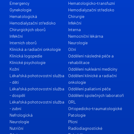
Emergency
Hematologicko-transfuzní
Gynekologie
Hemodialyzační středisko
Hematologická
Chirurgie
Hemodialyzační středisko
Infekční
Chirurgických oborů
Interna
Infekční
Nemocniční lékárna
Interních oborů
Neurologie
Klinická a radiační onkologie
Oční
Klinická logopedie
Oddělení následné péče a
Klinické psychologie
rehabilitace
Kožní
Oddělení nukleární medicíny
Lékařská pohotovostní služba
Oddělení klinické a radiační
- děti
onkologie
Lékařská pohotovostní služba
Oddělení paliativní péče
- dospělí
Oddělení společných laboratoří
Lékařská pohotovostní služba
ORL
- zubní
Ortopedicko-traumatologické
Nefrologická
Patologie
Neurologie
Plicní
Nutriční
Radiodiagnostické