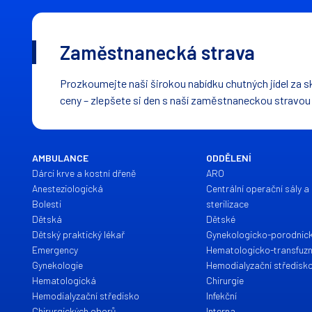
Zaměstnanecká strava
Prozkoumejte naši širokou nabídku chutných jídel za s
ceny – zlepšete si den s naší zaměstnaneckou stravou
AMBULANCE
ODDĚLENÍ
Dárci krve a kostní dřeně
ARO
Anesteziologická
Centrální operační sály a 
Bolesti
sterilizace
Dětská
Dětské
Dětský praktický lékař
Gynekologicko-porodnic
Emergency
Hematologicko-transfuzn
Gynekologie
Hemodialyzační středisk
Hematologická
Chirurgie
Hemodialyzační středisko
Infekční
Chirurgických oborů
Interna