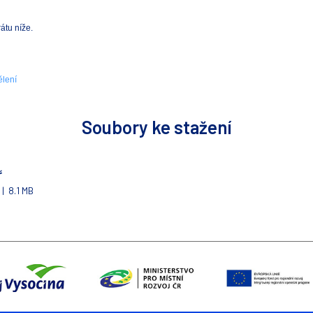
átu níže.
ělení
Soubory ke stažení
ř
| 8.1 MB