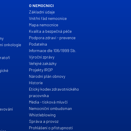
O NEMOCNICI
Základní údaje
Vnitřní řád nemocnice
Mapa nemocnice
a
Kvalita a bezpečná péče
Podpora zdraví - prevence
íny
Podatelna
ční onkologie
Informace dle 106/1999 Sb.
Výroční zprávy
ratoří
Veřejné zakázky
Projekty IROP
gické
Národní plán obnovy
Historie
Etický kodex zdravotnického
pracovníka
Média - tisková mluvčí
Nemocniční ombudsman
ravování
Whistleblowing
Správa a provoz
Prohlášení o přístupnosti