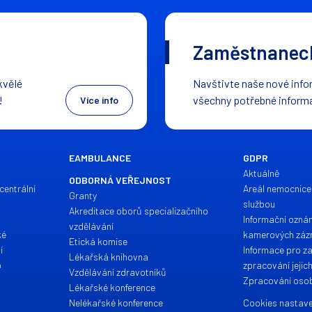
Zaměstnaneck
kvělé
Navštivte naše nové infor
!
všechny potřebné inform
Více info
EAMBULANCE
GDPR
Aktuálně
ODBORNÁ VEŘEJNOST
centrální
Areál nemocnice
Granty
službou
Akreditace oborů specializačního
Informační ozná
vzdělávání
ké
kamerových zá
Etická komise
í
Informace pro z
Lékařská knihovna
o
zpracování jejic
Vzdělávání zdravotníků
Zpracování osob
Lékařské konference
Nelékařské konference
Cookies nastave