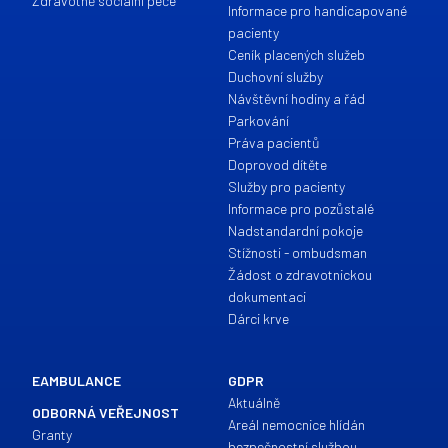
Zdravotně sociální péče
Informace pro handicapované
pacienty
Ceník placených služeb
Duchovní služby
Návštěvní hodiny a řád
Parkování
Práva pacientů
Doprovod dítěte
Služby pro pacienty
Informace pro pozůstalé
Nadstandardní pokoje
Stížnosti - ombudsman
Žádost o zdravotnickou
dokumentaci
Dárci krve
EAMBULANCE
GDPR
Aktuálně
ODBORNÁ VEŘEJNOST
Areál nemocnice hlídán
Granty
bezpečnostní službou