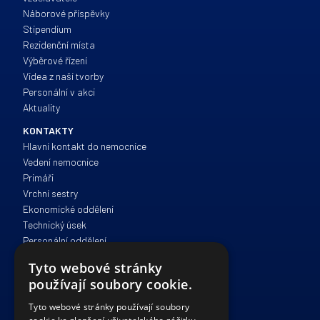
Náborové příspěvky
Stipendium
Rezidenční místa
Výběrové řízení
Videa z naší tvorby
Personální v akci
Aktuality
KONTAKTY
Hlavní kontakt do nemocnice
Vedení nemocnice
Primáři
Vrchní sestry
Ekonomické oddělení
Technický úsek
Personální oddělení
Zdravotně sociální péče
Tyto webové stránky
Správa a provoz
používají soubory cookie.
IT oddělení
Právní oddělení
Tyto webové stránky používají soubory