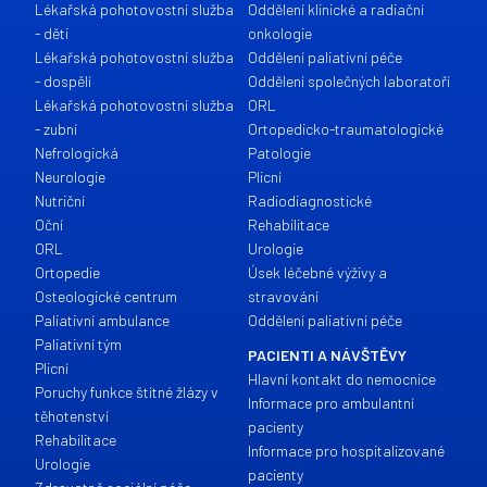
Lékařská pohotovostní služba
Oddělení klinické a radiační
- děti
onkologie
Lékařská pohotovostní služba
Oddělení paliativní péče
- dospělí
Oddělení společných laboratoří
Lékařská pohotovostní služba
ORL
- zubní
Ortopedicko-traumatologické
Nefrologická
Patologie
Neurologie
Plicní
Nutriční
Radiodiagnostické
Oční
Rehabilitace
ORL
Urologie
Ortopedie
Úsek léčebné výživy a
Osteologické centrum
stravování
Paliativní ambulance
Oddělení paliativní péče
Paliativní tým
PACIENTI A NÁVŠTĚVY
Plicní
Hlavní kontakt do nemocnice
Poruchy funkce štítné žlázy v
Informace pro ambulantní
těhotenství
pacienty
Rehabilitace
Informace pro hospitalizované
Urologie
pacienty