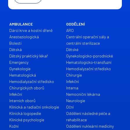
AMBULANCE
ODDĚLENÍ
Dárci krve a kostní dřeně
ARO
Anesteziologická
Centrální operační sály a
Bolesti
centrální sterilizace
Dětská
Dětské
Dětský praktický lékař
Gynekologicko-porodnické
Emergency
Hematologicko-transfuzní
Gynekologie
Hemodialyzační středisko
Hematologická
Chirurgie
Hemodialyzační středisko
Infekční
Chirurgických oborů
Interna
Infekční
Nemocniční lékárna
Interních oborů
Neurologie
Klinická a radiační onkologie
Oční
Klinická logopedie
Oddělení následné péče a
Klinické psychologie
rehabilitace
Kožní
Oddělení nukleární medicíny