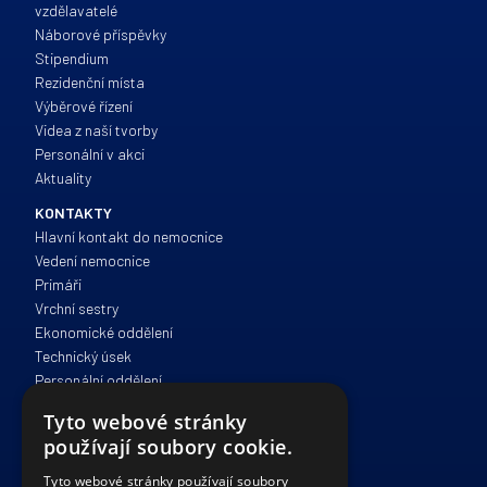
vzdělavatelé
Náborové příspěvky
Stipendium
Rezidenční místa
Výběrové řízení
Videa z naší tvorby
Personální v akci
Aktuality
KONTAKTY
Hlavní kontakt do nemocnice
Vedení nemocnice
Primáři
Vrchní sestry
Ekonomické oddělení
Technický úsek
Personální oddělení
Zdravotně sociální péče
Tyto webové stránky
Správa a provoz
používají soubory cookie.
IT oddělení
Právní oddělení
Tyto webové stránky používají soubory