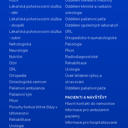
Lékařská pohotovostní služba
Oddělení klinické a radiační
- děti
onkologie
Lékařská pohotovostní služba
Oddělení paliativní péče
- dospělí
Oddělení společných laboratoří
Lékařská pohotovostní služba
ORL
- zubní
Ortopedicko-traumatologické
Nefrologická
Patologie
Neurologie
Plicní
Nutriční
Radiodiagnostické
Oční
Rehabilitace
ORL
Urologie
Ortopedie
Úsek léčebné výživy a
Osteologické centrum
stravování
Paliativní ambulance
Oddělení paliativní péče
Paliativní tým
PACIENTI A NÁVŠTĚVY
Plicní
Hlavní kontakt do nemocnice
Poruchy funkce štítné žlázy v
Informace pro ambulantní
těhotenství
pacienty
Rehabilitace
Informace pro hospitalizované
Urologie