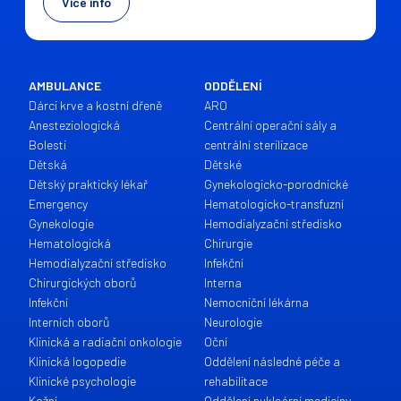
Více info
AMBULANCE
ODDĚLENÍ
Dárci krve a kostní dřeně
ARO
Anesteziologická
Centrální operační sály a
Bolesti
centrální sterilizace
Dětská
Dětské
Dětský praktický lékař
Gynekologicko-porodnické
Emergency
Hematologicko-transfuzní
Gynekologie
Hemodialyzační středisko
Hematologická
Chirurgie
Hemodialyzační středisko
Infekční
Chirurgických oborů
Interna
Infekční
Nemocniční lékárna
Interních oborů
Neurologie
Klinická a radiační onkologie
Oční
Klinická logopedie
Oddělení následné péče a
Klinické psychologie
rehabilitace
Kožní
Oddělení nukleární medicíny