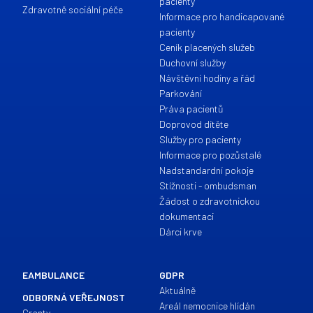
pacienty
Zdravotně sociální péče
Informace pro handicapované
pacienty
Ceník placených služeb
Duchovní služby
Návštěvní hodiny a řád
Parkování
Práva pacientů
Doprovod dítěte
Služby pro pacienty
Informace pro pozůstalé
Nadstandardní pokoje
Stížnosti - ombudsman
Žádost o zdravotnickou
dokumentaci
Dárci krve
EAMBULANCE
GDPR
Aktuálně
ODBORNÁ VEŘEJNOST
Areál nemocnice hlídán
Granty