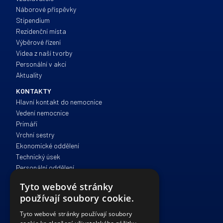
Náborové příspěvky
Stipendium
Rezidenční místa
Výběrové řízení
Videa z naší tvorby
Personální v akci
Aktuality
KONTAKTY
Hlavní kontakt do nemocnice
Vedení nemocnice
Primáři
Vrchní sestry
Ekonomické oddělení
Technický úsek
Personální oddělení
Zdravotně sociální péče
Tyto webové stránky
Správa a provoz
používají soubory cookie.
IT oddělení
Právní oddělení
Tyto webové stránky používají soubory