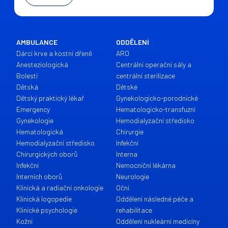
AMBULANCE
ODDĚLENÍ
Dárci krve a kostní dřeně
ARO
Anesteziologická
Centrální operační sály a
Bolesti
centrální sterilizace
Dětská
Dětské
Dětský praktický lékař
Gynekologicko-porodnické
Emergency
Hematologicko-transfuzní
Gynekologie
Hemodialyzační středisko
Hematologická
Chirurgie
Hemodialyzační středisko
Infekční
Chirurgických oborů
Interna
Infekční
Nemocniční lékárna
Interních oborů
Neurologie
Klinická a radiační onkologie
Oční
Klinická logopedie
Oddělení následné péče a
Klinické psychologie
rehabilitace
Kožní
Oddělení nukleární medicíny