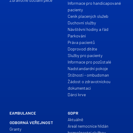
Zdravotně sociální péče
Informace pro handicapované
pacienty
Ceník placených služeb
Duchovní služby
Návštěvní hodiny a řád
Parkování
Práva pacientů
Doprovod dítěte
Služby pro pacienty
Informace pro pozůstalé
Nadstandardní pokoje
Stížnosti - ombudsman
Žádost o zdravotnickou
dokumentaci
Dárci krve
EAMBULANCE
GDPR
Aktuálně
ODBORNÁ VEŘEJNOST
Areál nemocnice hlídán
Granty
bezpečnostní službou