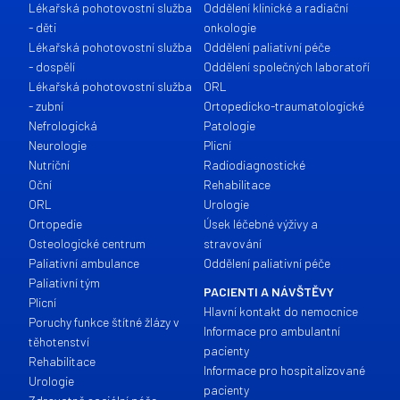
Lékařská pohotovostní služba
Oddělení klinické a radiační
- děti
onkologie
Lékařská pohotovostní služba
Oddělení paliativní péče
- dospělí
Oddělení společných laboratoří
Lékařská pohotovostní služba
ORL
- zubní
Ortopedicko-traumatologické
Nefrologická
Patologie
Neurologie
Plicní
Nutriční
Radiodiagnostické
Oční
Rehabilitace
ORL
Urologie
Ortopedie
Úsek léčebné výživy a
Osteologické centrum
stravování
Paliativní ambulance
Oddělení paliativní péče
Paliativní tým
PACIENTI A NÁVŠTĚVY
Plicní
Hlavní kontakt do nemocnice
Poruchy funkce štítné žlázy v
Informace pro ambulantní
těhotenství
pacienty
Rehabilitace
Informace pro hospitalizované
Urologie
pacienty