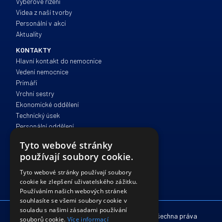
Výběrové řízení
Videa z naší tvorby
Personální v akci
Aktuality
KONTAKTY
Hlavní kontakt do nemocnice
Vedení nemocnice
Primáři
Vrchní sestry
Ekonomické oddělení
Technický úsek
Personální oddělení
Zdravotně sociální péče
Tyto webové stránky
Správa a provoz
používají soubory cookie.
IT oddělení
Právní oddělení
Tyto webové stránky používají soubory
cookie ke zlepšení uživatelského zážitku.
Používáním našich webových stránek
souhlasíte se všemi soubory cookie v
souladu s našimi zásadami používání
© 2012 - 2026 Nemocnice Havlíčkův Brod. Všechna práva
souborů cookie.
Více informací