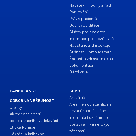
Návštěvní hodiny a řád
Parkování
Práva pacientů
Doprovod dítěte
Služby pro pacienty
Informace pro pozůstalé
Nadstandardní pokoje
Stížnosti - ombudsman
Žádost o zdravotnickou
dokumentaci
Dárci krve
EAMBULANCE
GDPR
Aktuálně
ODBORNÁ VEŘEJNOST
Areál nemocnice hlídán
Granty
bezpečnostní službou
Akreditace oborů
Informační oznámení o
specializačního vzdělávání
pořízování kamerových
Etická komise
záznamů
Lékařská knihovna