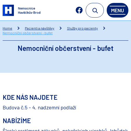
MENU
Home
Pacienti a návštěvy
Služby pro pacienty
Nemocniční občerstvení - bufet
Nemocniční občerstvení - bufet
KDE NÁS NAJDETE
Budova č.5 - 4. nadzemní podlaží
NABÍZÍME
Široký sortiment zákusků, pekařských výrobků, lahůdek