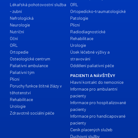
Lékařská pohotovostní služba
ORL
- zubní
Ortopedicko-traumatologické
Nefrologická
Patologie
Neurologie
Plicní
Nutriční
Radiodiagnostické
Oční
Rehabilitace
ORL
Urologie
Ortopedie
Úsek léčebné výživy a
Osteologické centrum
stravování
Paliativní ambulance
Oddělení paliativní péče
Paliativní tým
PACIENTI A NÁVŠTĚVY
Plicní
Hlavní kontakt do nemocnice
Poruchy funkce štítné žlázy v
Informace pro ambulantní
těhotenství
pacienty
Rehabilitace
Informace pro hospitalizované
Urologie
pacienty
Zdravotně sociální péče
Informace pro handicapované
pacienty
Ceník placených služeb
Duchovní služby