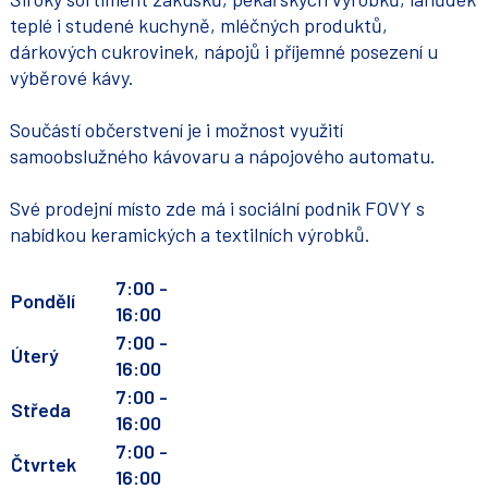
teplé i studené kuchyně, mléčných produktů,
dárkových cukrovinek, nápojů i příjemné posezení u
výběrové kávy.
Součástí občerstvení je i možnost využití
samoobslužného kávovaru a nápojového automatu.
Své prodejní místo zde má i sociální podnik FOVY s
nabídkou keramických a textilních výrobků.
7:00 -
Pondělí
16:00
7:00 -
Úterý
16:00
7:00 -
Středa
16:00
7:00 -
Čtvrtek
16:00