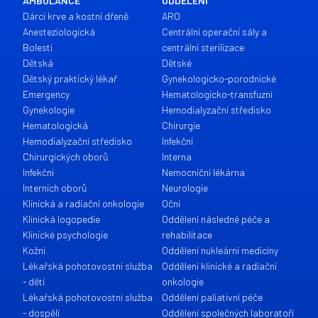
AMBULANCE
ODDĚLENÍ
Dárci krve a kostní dřeně
ARO
Anesteziologická
Centrální operační sály a
Bolesti
centrální sterilizace
Dětská
Dětské
Dětský praktický lékař
Gynekologicko-porodnické
Emergency
Hematologicko-transfuzní
Gynekologie
Hemodialyzační středisko
Hematologická
Chirurgie
Hemodialyzační středisko
Infekční
Chirurgických oborů
Interna
Infekční
Nemocniční lékárna
Interních oborů
Neurologie
Klinická a radiační onkologie
Oční
Klinická logopedie
Oddělení následné péče a
Klinické psychologie
rehabilitace
Kožní
Oddělení nukleární medicíny
Lékařská pohotovostní služba
Oddělení klinické a radiační
- děti
onkologie
Lékařská pohotovostní služba
Oddělení paliativní péče
- dospělí
Oddělení společných laboratoří